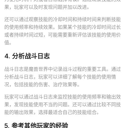
果，玩家可以及时发现问题并加以改进。
还可以通过观察技能的冷却时间和持续时间来判断技能
的使用频率和持续效果。如果某个技能的冷却时间过长
或者持续时间过短，可能需要重新评估该技能的使用价
值。
4. 分析战斗日志
战斗日志是魔兽世界中记录战斗过程的重要工具。通过
分析战斗日志，玩家可以详细了解每个技能的使用情
况，包括技能的伤害、治疗效果等。
玩家可以通过战斗日志来监控技能的使用频率和输出效
果，发现技能使用不当的问题。还可以通过比较不同技
能的输出效果，选择最适合自己的技能组合。
5. 参考其他玩家的经验