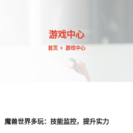
游戏中心
首页
游戏中心
魔兽世界多玩：技能监控，提升实力