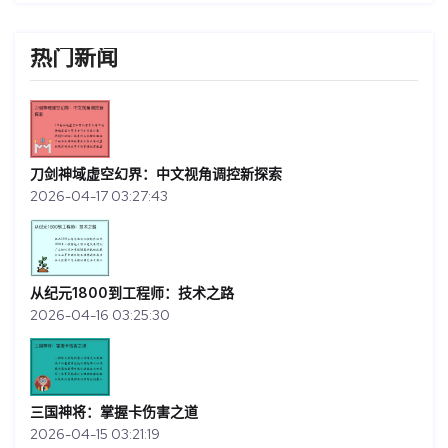
热门新闻
刀剑神域虚空幻界：中文视角调控新探索
2026-04-17 03:27:43
从纪元1800到工程师：技术之路
2026-04-16 03:25:30
三国神将：掌握卡伤害之道
2026-04-15 03:21:19