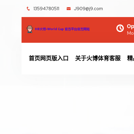
13594780511
J909@j9.com
Op
Mon
首页网页版入口
关于火博体育客服
精