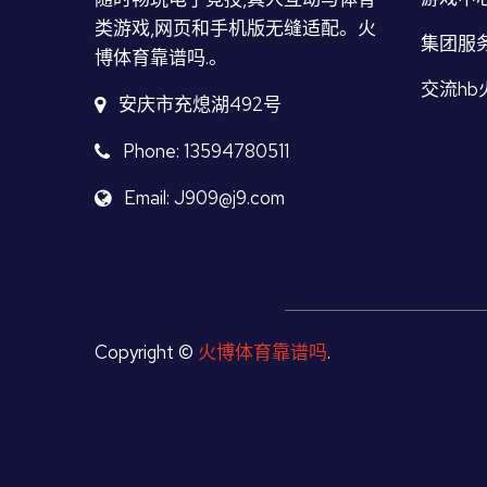
类游戏,网页和手机版无缝适配。火
集团服
博体育靠谱吗.。
交流hb
安庆市充熄湖492号
Phone: 13594780511
Email: J909@j9.com
Copyright ©
火博体育靠谱吗
.