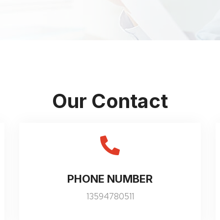
Our Contact
PHONE NUMBER
13594780511