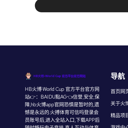
导航
HB火博·World Cup 官方平台官方网
首页网
站👉：BAIDU點AG👈信誉,安全,保
关于火
障,hb火博app官网恐惧是暂时的,遗
憾是永远的.火搏体育可信吗登录会
精品项
员账号后,进入全站入口,下载APP后
游戏中
随时畅玩电子竞技,真人互动与体育