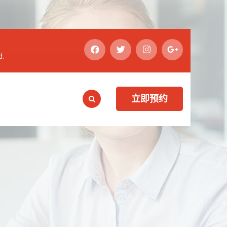
d.
立即预约